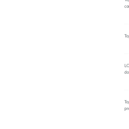
To
c
To
LO
do
To
pr