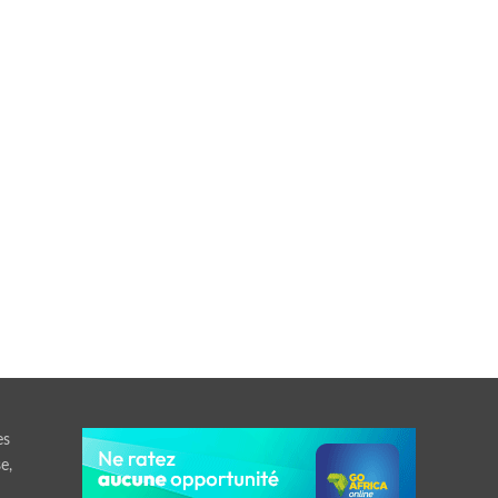
es
e,