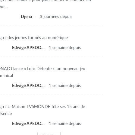
go : une semaine pour placer la petite enfance au
œur…
Djena
3 journées depuis
go : des jeunes formés au numérique
Edwige APEDO
1 semaine depuis
NATO lance « Loto Détente », un nouveau jeu
minical
Edwige APEDO
1 semaine depuis
go : la Maison TV5MONDE fête ses 15 ans de
ésence
Edwige APEDO
1 semaine depuis