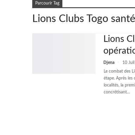
Parcourir Tag
Lions Clubs Togo sant
Lions C
opératio
Djena
10 Jui
Le combat des Li
étape. Après les
localités, la pre
concrétisant…