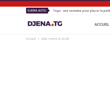
DJENA ACTU.
Togo : une semaine pour placer la peti
ACCUEIL
Accueil
lutte contre la cécité