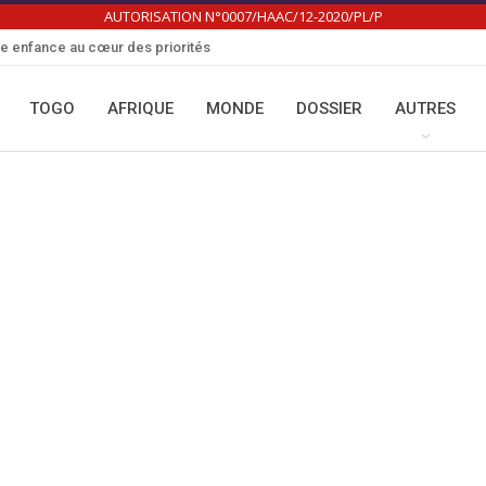
AUTORISATION N°0007/HAAC/12-2020/PL/P
te enfance au cœur des priorités
TOGO
AFRIQUE
MONDE
DOSSIER
AUTRES