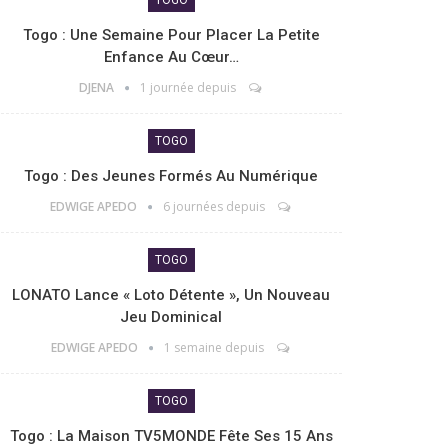
Togo : Une Semaine Pour Placer La Petite
Enfance Au Cœur…
DJENA
1 journée depuis
TOGO
Togo : Des Jeunes Formés Au Numérique
EDWIGE APEDO
6 journées depuis
TOGO
LONATO Lance « Loto Détente », Un Nouveau
Jeu Dominical
EDWIGE APEDO
1 semaine depuis
TOGO
Togo : La Maison TV5MONDE Fête Ses 15 Ans