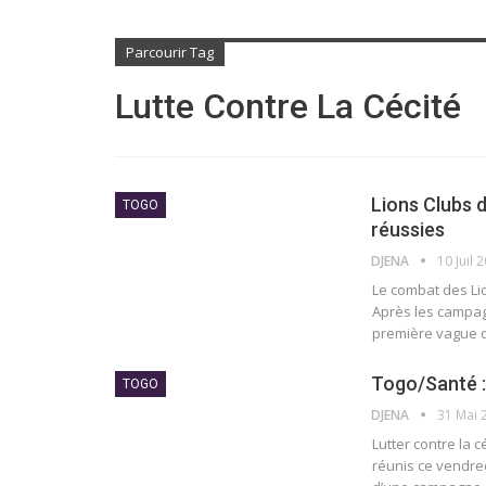
Parcourir Tag
Lutte Contre La Cécité
Lions Clubs 
TOGO
réussies
DJENA
10 Juil 
Le combat des Lio
Après les campag
première vague d
Togo/Santé : 
TOGO
DJENA
31 Mai 
Lutter contre la 
réunis ce vendred