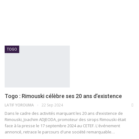
TOGO
Togo : Rimouski célèbre ses 20 ans d’existence
LATIF YOROUMA
22 Sep 2024
Dans le cadre des activités marquant les 20 ans d’existence de
Rimouski, Joachim ADJEODA, promoteur des sirops Rimouski était
face à la presse le 17 septembre 2024 au CETEF. L'événement
annoncé, retrace le parcours d'une société remarquable…