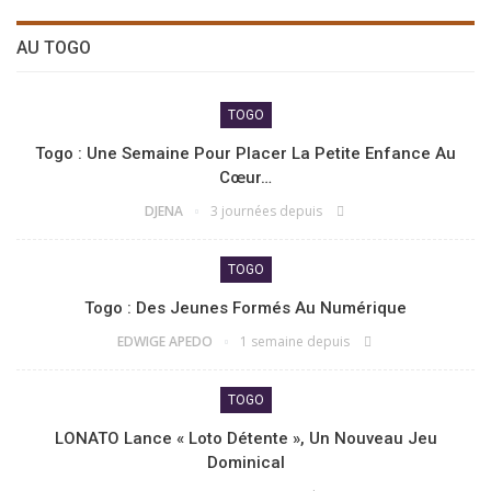
AU TOGO
TOGO
Togo : Une Semaine Pour Placer La Petite Enfance Au
Cœur…
DJENA
3 journées depuis
TOGO
Togo : Des Jeunes Formés Au Numérique
EDWIGE APEDO
1 semaine depuis
TOGO
LONATO Lance « Loto Détente », Un Nouveau Jeu
Dominical