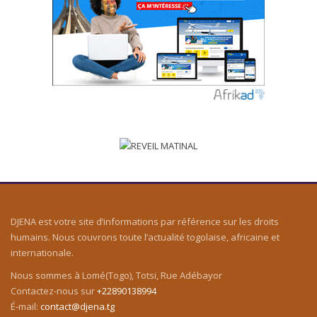
DJENA est votre site d’informations par référence sur les droits
humains. Nous couvrons toute l’actualité togolaise, africaine et
internationale.
Nous sommes à Lomé(Togo), Totsi, Rue Adébayor
Contactez-nous sur
+22890138994
É-mail:
contact@djena.tg