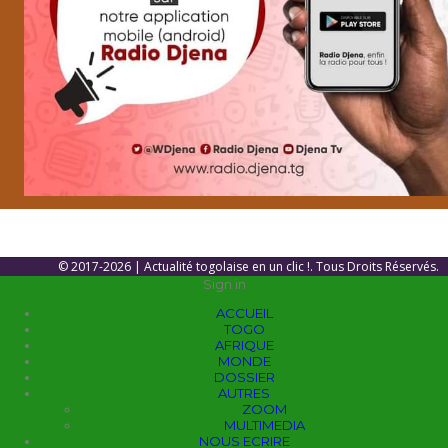
© 2017-2026 | Actualité togolaise en un clic !. Tous Droits Réservés.
Sign in
ACCUEIL
TOGO
AFRIQUE
MONDE
DOSSIER
AUTRES
ZOOM
MULTIMEDIA
NOUS ECRIRE