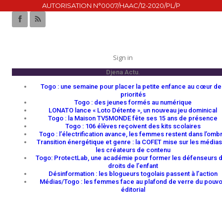
AUTORISATION N°0007/HAAC/12-2020/PL/P
Sign in
Djena Actu.
Togo : une semaine pour placer la petite enfance au cœur de
priorités
Togo : des jeunes formés au numérique
LONATO lance « Loto Détente », un nouveau jeu dominical
Togo : la Maison TV5MONDE fête ses 15 ans de présence
Togo : 106 élèves reçoivent des kits scolaires
Togo : l’électrification avance, les femmes restent dans l’omb
Transition énergétique et genre : la COFET mise sur les médias
les créateurs de contenu
Togo: ProtectLab, une académie pour former les défenseurs 
droits de l’enfant
Désinformation : les blogueurs togolais passent à l’action
Médias/Togo : les femmes face au plafond de verre du pouvo
éditorial