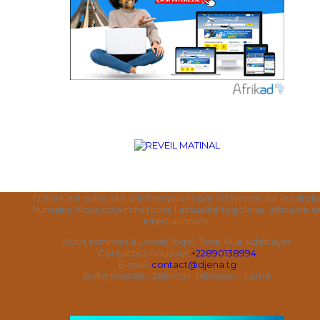
DJENA est votre site d’informations par référence sur les droit
humains. Nous couvrons toute l’actualité togolaise, africaine e
internationale.
Nous sommes à Lomé(Togo), Totsi, Rue Adébayor
Contactez-nous sur
+22890138994
É-mail:
contact@djena.tg
Boîte postale : 28BP159, Telessou – Lomé