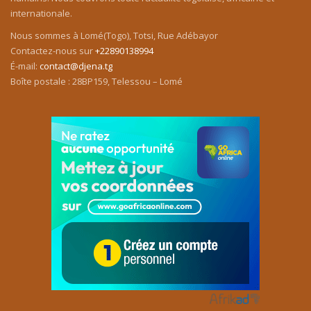
internationale.
Nous sommes à Lomé(Togo), Totsi, Rue Adébayor
Contactez-nous sur
+22890138994
É-mail:
contact@djena.tg
Boîte postale : 28BP159, Telessou – Lomé