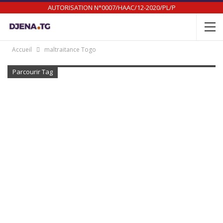
AUTORISATION N°0007/HAAC/12-2020/PL/P
Accueil
maltraitance Togo
Parcourir Tag