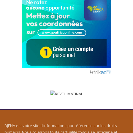
DJENA est votre site d’informations par référence sur les droits
humains. Nous couvrons toute l’actualité togolaise, africaine et