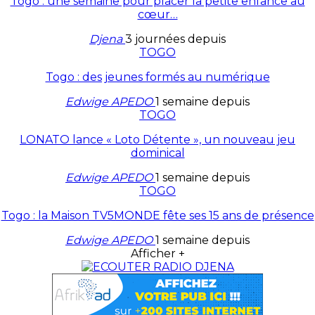
Togo : une semaine pour placer la petite enfance au
cœur…
Djena
3 journées depuis
TOGO
Togo : des jeunes formés au numérique
Edwige APEDO
1 semaine depuis
TOGO
LONATO lance « Loto Détente », un nouveau jeu
dominical
Edwige APEDO
1 semaine depuis
TOGO
Togo : la Maison TV5MONDE fête ses 15 ans de présence
Edwige APEDO
1 semaine depuis
Afficher +