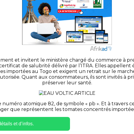
ent et invitent le ministère chargé du commerce à prend
ertificat de salubrité délivré par l’ITRA. Elles appelle
res importées au Togo et exigent un retrait sur le marc
torisée. Quant aux consommateurs, ils sont invités à pri
préserver leur santé.
méro atomique 82, de symbole « pb ». Et à travers cette
anger que représentent les tomates concentrés importées
tails et d’infos.