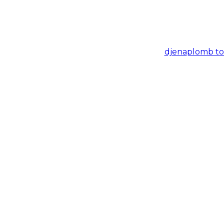
djena
plomb to