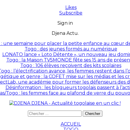
Likes
Subscribe
Sign in
Djena Actu.
: une semaine pour placer la petite enfance au cœur des
Togo : des jeunes formés au numérique
LONATO lance « Loto Détente », un nouveau jeu domin
Togo : la Maison TV5MONDE fête ses 15 ans de prése
Togo : 106 élèves reçoivent des kits scolaires
Togo : l’électrification avance, les femmes restent dans l
rgétique et genre : la COFET mise sur les médias et les 
ectLab, une académie pour former les défenseurs des dr
Désinformation : les blogueurs togolais passent à l’act
as/Togo : les femmes face au plafond de verre du pouvoir
DJENA - Actualité togolaise en un clic !
ACCUEIL
TOGO