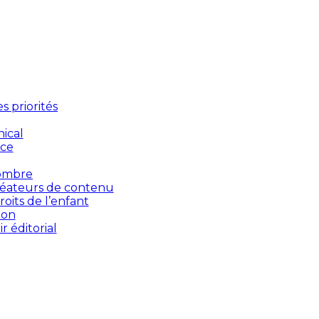
 priorités
ical
nce
’ombre
créateurs de contenu
oits de l’enfant
ion
 éditorial