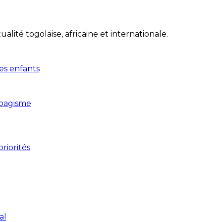
lité togolaise, africaine et internationale.
ses enfants
abagisme
riorités
al