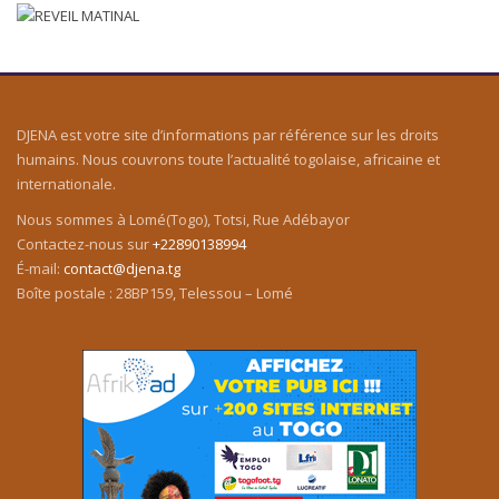
DJENA est votre site d’informations par référence sur les droits
humains. Nous couvrons toute l’actualité togolaise, africaine et
internationale.
Nous sommes à Lomé(Togo), Totsi, Rue Adébayor
Contactez-nous sur
+22890138994
É-mail:
contact@djena.tg
Boîte postale : 28BP159, Telessou – Lomé