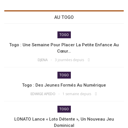
AU TOGO
TOGO
Togo : Une Semaine Pour Placer La Petite Enfance Au
Cœur…
DJENA
3 journées depuis
TOGO
Togo : Des Jeunes Formés Au Numérique
EDWIGE APEDO
1 semaine depuis
TOGO
LONATO Lance « Loto Détente », Un Nouveau Jeu
Dominical