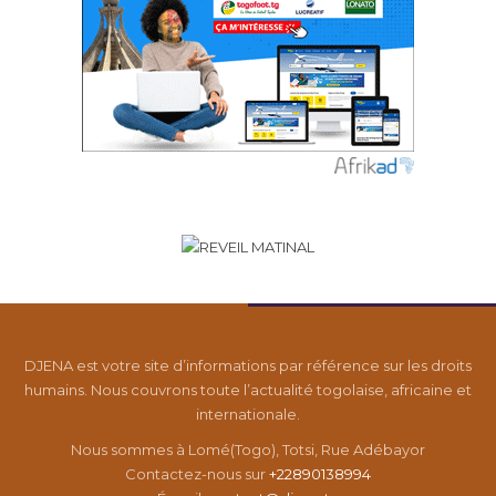
DJENA est votre site d’informations par référence sur les droits
humains. Nous couvrons toute l’actualité togolaise, africaine et
internationale.
Nous sommes à Lomé(Togo), Totsi, Rue Adébayor
Contactez-nous sur
+22890138994