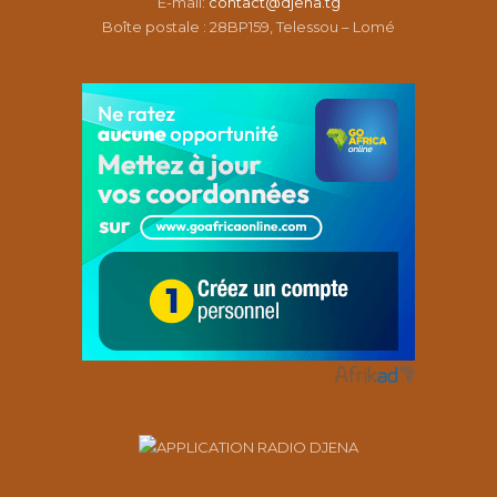
É-mail:
contact@djena.tg
Boîte postale : 28BP159, Telessou – Lomé