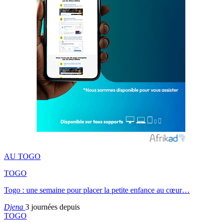
AU TOGO
TOGO
Togo : une semaine pour placer la petite enfance au cœur…
Djena
3 journées depuis
TOGO