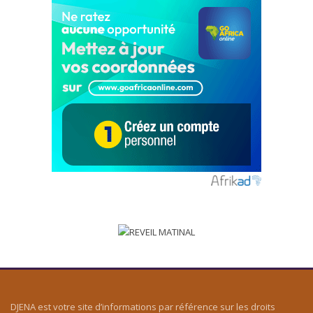
DJENA est votre site d’informations par référence sur les droits