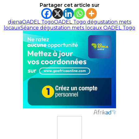
Partager cet article sur
djena
OADEL Togo
OADEL Togo dégustation mets
locaux
Séance dégustation mets locaux OADEL Togo