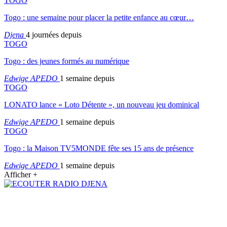
TOGO
Togo : une semaine pour placer la petite enfance au cœur…
Djena
4 journées depuis
TOGO
Togo : des jeunes formés au numérique
Edwige APEDO
1 semaine depuis
TOGO
LONATO lance « Loto Détente », un nouveau jeu dominical
Edwige APEDO
1 semaine depuis
TOGO
Togo : la Maison TV5MONDE fête ses 15 ans de présence
Edwige APEDO
1 semaine depuis
Afficher +