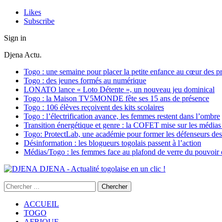
Likes
Subscribe
Sign in
Djena Actu.
Togo : une semaine pour placer la petite enfance au cœur des pr
Togo : des jeunes formés au numérique
LONATO lance « Loto Détente », un nouveau jeu dominical
Togo : la Maison TV5MONDE fête ses 15 ans de présence
Togo : 106 élèves reçoivent des kits scolaires
Togo : l’électrification avance, les femmes restent dans l’ombre
Transition énergétique et genre : la COFET mise sur les médias 
Togo: ProtectLab, une académie pour former les défenseurs des 
Désinformation : les blogueurs togolais passent à l’action
Médias/Togo : les femmes face au plafond de verre du pouvoir é
DJENA - Actualité togolaise en un clic !
ACCUEIL
TOGO
AFRIQUE