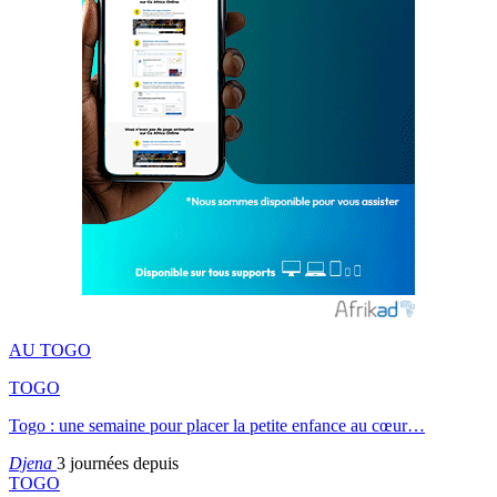
AU TOGO
TOGO
Togo : une semaine pour placer la petite enfance au cœur…
Djena
3 journées depuis
TOGO