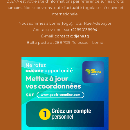
DJENA est votre site d’informations par référence sur les droits
humains. Nous couvrons toute l’actualité togolaise, africaine et
internationale.
Nous sommes à Lomé(Togo), Totsi, Rue Adébayor
Contactez-nous sur
+22890138994
É-mail:
contact@djena.tg
Boîte postale : 28BP159, Telessou – Lomé