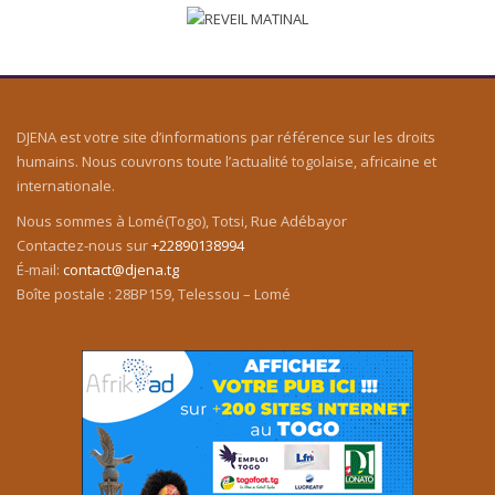
DJENA est votre site d’informations par référence sur les droits
humains. Nous couvrons toute l’actualité togolaise, africaine et
internationale.
Nous sommes à Lomé(Togo), Totsi, Rue Adébayor
Contactez-nous sur
+22890138994
É-mail:
contact@djena.tg
Boîte postale : 28BP159, Telessou – Lomé