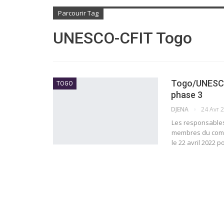
Parcourir Tag
UNESCO-CFIT Togo
Togo/UNESCO-
TOGO
phase 3
DJENA
24 Avr 
Les responsables
membres du comit
le 22 avril 2022 