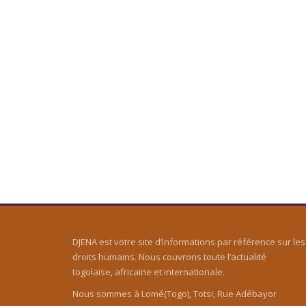
DJENA est votre site d’informations par référence sur les
droits humains. Nous couvrons toute l’actualité
togolaise, africaine et internationale.
Nous sommes à Lomé(Togo), Totsi, Rue Adébayor