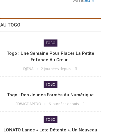
AU TOGO
TOGO
Togo : Une Semaine Pour Placer La Petite
Enfance Au Cœur…
DJENA
2 journées depuis
TOGO
Togo : Des Jeunes Formés Au Numérique
EDWIGE APEDO
6 journées depuis
TOGO
LONATO Lance « Loto Détente », Un Nouveau