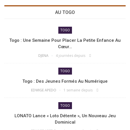
AU TOGO
TOGO
Togo : Une Semaine Pour Placer La Petite Enfance Au
Cœur…
DJENA
4 journées depuis
TOGO
Togo : Des Jeunes Formés Au Numérique
EDWIGE APEDO
1 semaine depuis
TOGO
LONATO Lance « Loto Détente », Un Nouveau Jeu
Dominical