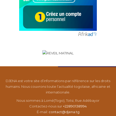
DJENA est votre site d’informations par référence sur les droits
humains. Nous couvrons toute l’actualité togolaise, africaine et
internationale.
Nous sommes à Lomé(Togo), Totsi, Rue Adébayor
Contactez-nous sur
+22890138994
É-mail:
contact@djena.tg