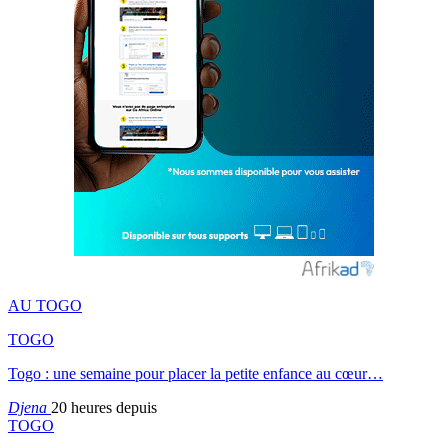
AU TOGO
TOGO
Togo : une semaine pour placer la petite enfance au cœur…
Djena
20 heures depuis
TOGO