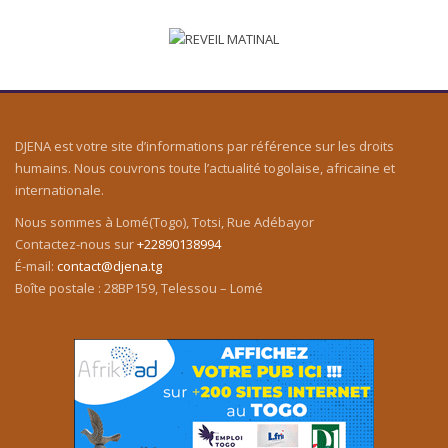
DJENA est votre site d’informations par référence sur les droits
humains. Nous couvrons toute l’actualité togolaise, africaine et
internationale.
Nous sommes à Lomé(Togo), Totsi, Rue Adébayor
Contactez-nous sur
+22890138994
É-mail:
contact@djena.tg
Boîte postale : 28BP159, Telessou – Lomé