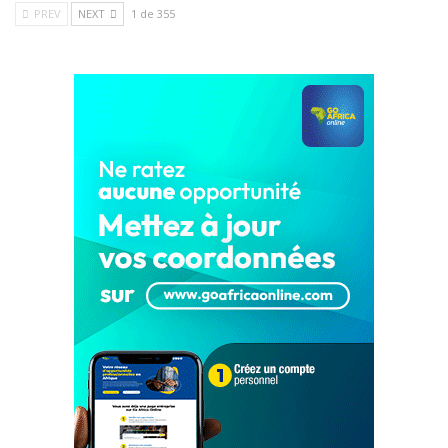
PREV
NEXT
1 de 355