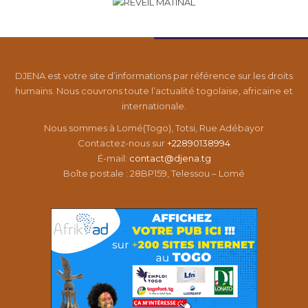
DJENA est votre site d’informations par référence sur les droits
humains. Nous couvrons toute l’actualité togolaise, africaine et
internationale.
Nous sommes à Lomé(Togo), Totsi, Rue Adébayor
Contactez-nous sur
+22890138994
É-mail:
contact@djena.tg
Boîte postale : 28BP159, Telessou – Lomé