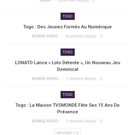
DJENA
2 journées depuis
TOGO
Togo : Des Jeunes Formés Au Numérique
EDWIGE APEDO
6 journées depuis
TOGO
LONATO Lance « Loto Détente », Un Nouveau Jeu
Dominical
EDWIGE APEDO
1 semaine depuis
TOGO
Togo : La Maison TV5MONDE Fête Ses 15 Ans De
Présence
EDWIGE APEDO
1 semaine depuis
AFFICHER +