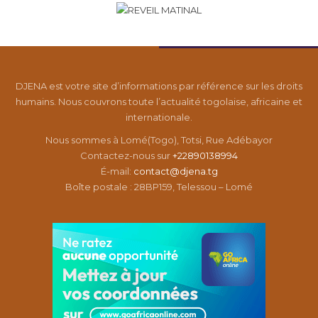
DJENA est votre site d’informations par référence sur les droits
humains. Nous couvrons toute l’actualité togolaise, africaine et
internationale.
Nous sommes à Lomé(Togo), Totsi, Rue Adébayor
Contactez-nous sur
+22890138994
É-mail:
contact@djena.tg
Boîte postale : 28BP159, Telessou – Lomé