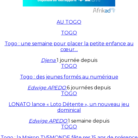
AU TOGO
TOGO
Togo : une semaine pour placer la petite enfance au
cœur…
Djena
1 journée depuis
TOGO
Togo : des jeunes formés au numérique
Edwige APEDO
6 journées depuis
TOGO
LONATO lance « Loto Détente », un nouveau jeu
dominical
Edwige APEDO
1 semaine depuis
TOGO
Togo : la Maison TV5MONDE fête ses 15 ans de présence