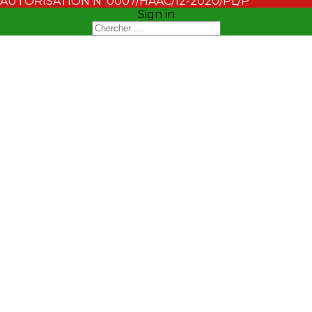
AUTORISATION N°0007/HAAC/12-2020/PL/P
Sign in