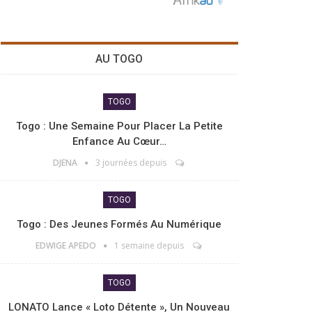
AU TOGO
TOGO
Togo : Une Semaine Pour Placer La Petite
Enfance Au Cœur…
DJENA
3 journées depuis
TOGO
Togo : Des Jeunes Formés Au Numérique
EDWIGE APEDO
1 semaine depuis
TOGO
LONATO Lance « Loto Détente », Un Nouveau