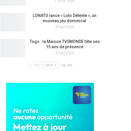
1 Août 2026
LONATO lance « Loto Détente », un
nouveau jeu dominical
30 Juil 2026
Togo : la Maison TV5MONDE fête ses
15 ans de présence
30 Juil 2026
PREV
NEXT
1 de 355