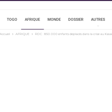
TOGO
AFRIQUE
MONDE
DOSSIER
AUTRES
Accueil
AFRIQUE
RDC : 850.000 enfants deplacés dans la crise au Kasa