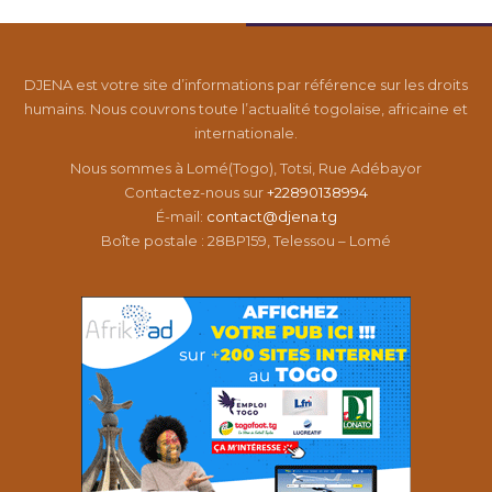
DJENA est votre site d’informations par référence sur les droits
humains. Nous couvrons toute l’actualité togolaise, africaine et
internationale.
Nous sommes à Lomé(Togo), Totsi, Rue Adébayor
Contactez-nous sur
+22890138994
É-mail:
contact@djena.tg
Boîte postale : 28BP159, Telessou – Lomé