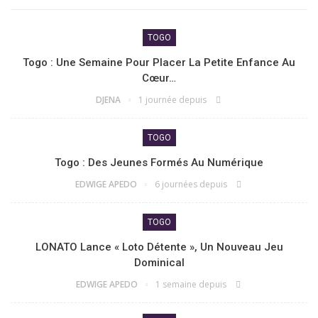
TOGO
Togo : Une Semaine Pour Placer La Petite Enfance Au
Cœur…
DJENA
1 journée depuis
TOGO
Togo : Des Jeunes Formés Au Numérique
EDWIGE APEDO
6 journées depuis
TOGO
LONATO Lance « Loto Détente », Un Nouveau Jeu
Dominical
EDWIGE APEDO
1 semaine depuis