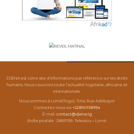
DJENA est votre site d’informations par référence sur les droits
humains. Nous couvrons toute l’actualité togolaise, africaine et
internationale.
Nous sommes à Lomé(Togo), Totsi, Rue Adébayor
Contactez-nous sur
+22890138994
É-mail:
contact@djena.tg
Boîte postale : 28BP159, Telessou – Lomé