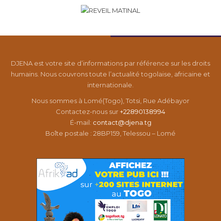
DJENA est votre site d’informations par référence sur les droits
humains. Nous couvrons toute l’actualité togolaise, africaine et
internationale.
Nous sommes à Lomé(Togo), Totsi, Rue Adébayor
Contactez-nous sur
+22890138994
É-mail:
contact@djena.tg
Boîte postale : 28BP159, Telessou – Lomé