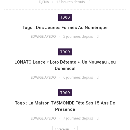
DJENA
13 heures depuis
TOGO
Togo : Des Jeunes Formés Au Numérique
EDWIGE APEDO
5 journées depuis
TOGO
LONATO Lance « Loto Détente », Un Nouveau Jeu
Dominical
EDWIGE APEDO
6 journées depuis
TOGO
Togo : La Maison TV5MONDE Fête Ses 15 Ans De
Présence
EDWIGE APEDO
7 journées depuis
AFFICHER +