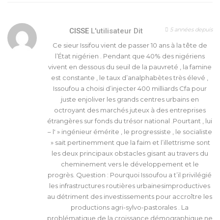
5 années depuis
CISSE
L'utilisateur Dit
Ce sieur Issifou vient de passer 10 ans à la tête de
l’État nigérien . Pendant que 40% des nigériens
vivent en dessous du seuil de la pauvreté , la famine
est constante , le taux d’analphabètes très élevé ,
Issoufou a choisi d’injecter 400 milliards Cfa pour
juste enjoliver les grands centres urbains en
octroyant des marchés juteux à des entreprises
étrangères sur fonds du trésor national .Pourtant , lui
– l' » ingénieur émérite , le progressiste , le socialiste
» sait pertinemment que la faim et l’illettrisme sont
les deux principaux obstacles gisant au travers du
cheminement vers le développement et le
progrès. Question : Pourquoi Issoufou a t’il privilégié
les infrastructures routières urbainesimproductives
au détriment des investissements pour accroître les
productions agri-sylvo-pastorales . La
problématique de la croissance démographique ne