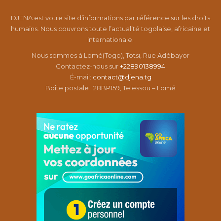
DJENA est votre site d’informations par référence sur les droits
humains. Nous couvrons toute l’actualité togolaise, africaine et
internationale.
Nous sommes à Lomé(Togo), Totsi, Rue Adébayor
Contactez-nous sur
+22890138994
É-mail:
contact@djena.tg
Boîte postale : 28BP159, Telessou – Lomé