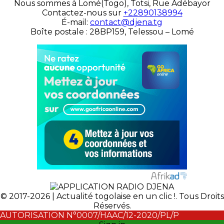
Nous sommes à Lomé(Togo), Totsi, Rue Adébayor
Contactez-nous sur
+22890138994
É-mail:
contact@djena.tg
Boîte postale : 28BP159, Telessou – Lomé
© 2017-2026 | Actualité togolaise en un clic !. Tous Droits
Réservés.
AUTORISATION N°0007/HAAC/12-2020/PL/P