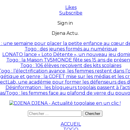
Likes
Subscribe
Sign in
Djena Actu.
: une semaine pour placer la petite enfance au cœur des
Togo : des jeunes formés au numérique
LONATO lance « Loto Détente », un nouveau jeu domin
Togo : la Maison TV5MONDE fête ses 15 ans de prése
Togo : 106 élèves reçoivent des kits scolaires
Togo : l’électrification avance, les femmes restent dans l
rgétique et genre : la COFET mise sur les médias et les 
ectLab, une académie pour former les défenseurs des dr
Désinformation : les blogueurs togolais passent à l’act
as/Togo : les femmes face au plafond de verre du pouvoir
DJENA - Actualité togolaise en un clic !
ACCUEIL
TOGO