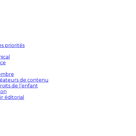
 priorités
ical
nce
’ombre
créateurs de contenu
oits de l’enfant
ion
 éditorial