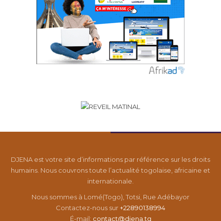
DJENA est votre site d’informations par référence sur les droits
humains. Nous couvrons toute l’actualité togolaise, africaine et
internationale.
Nous sommes à Lomé(Togo), Totsi, Rue Adébayor
Contactez-nous sur
+22890138994
É-mail:
contact@djena.tg