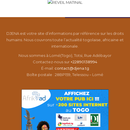
DJENA est votre site d’informations par référence sur les droits
humains. Nous couvrons toute l’actualité togolaise, africaine et
internationale.
Nous sommes à Lomé(Togo), Totsi, Rue Adébayor
Contactez-nous sur
+22890138994
É-mail:
contact@djena.tg
Boîte postale : 28BP159, Telessou – Lomé