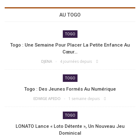
AU TOGO
TOGO
Togo : Une Semaine Pour Placer La Petite Enfance Au
Cœur…
DJENA
4 journées depuis
TOGO
Togo : Des Jeunes Formés Au Numérique
EDWIGE APEDO
1 semaine depuis
TOGO
LONATO Lance « Loto Détente », Un Nouveau Jeu
Dominical