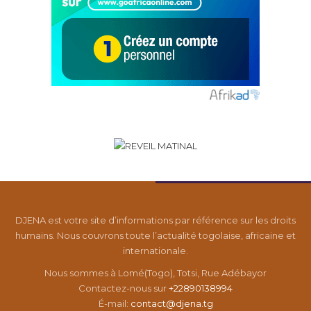
DJENA est votre site d’informations par référence sur les droits
humains. Nous couvrons toute l’actualité togolaise, africaine et
internationale.
Nous sommes à Lomé(Togo), Totsi, Rue Adébayor
Contactez-nous sur
+22890138994
É-mail:
contact@djena.tg