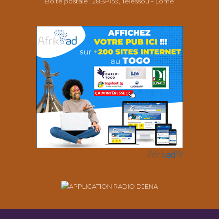
Boîte postale : 28BP159, Telessou – Lomé