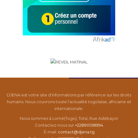
DJENA est votre site d’informations par référence sur les droits
humains. Nous couvrons toute l’actualité togolaise, africaine et
internationale.
Nous sommes à Lomé(Togo), Totsi, Rue Adébayor
Contactez-nous sur
+22890138994
É-mail:
contact@djena.tg