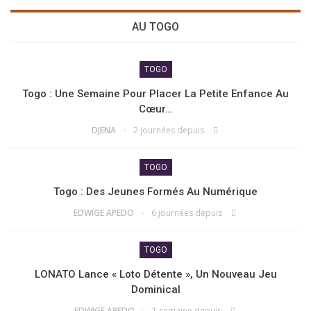
AU TOGO
TOGO
Togo : Une Semaine Pour Placer La Petite Enfance Au
Cœur…
DJENA
2 journées depuis
TOGO
Togo : Des Jeunes Formés Au Numérique
EDWIGE APEDO
6 journées depuis
TOGO
LONATO Lance « Loto Détente », Un Nouveau Jeu
Dominical
EDWIGE APEDO
1 semaine depuis