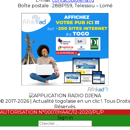
É-mail:
contact@djena.tg
Boîte postale : 28BP159, Telessou – Lomé
© 2017-2026 | Actualité togolaise en un clic !. Tous Droits
Réservés.
AUTORISATION N°0007/HAAC/12-2020/PL/P
Sign in