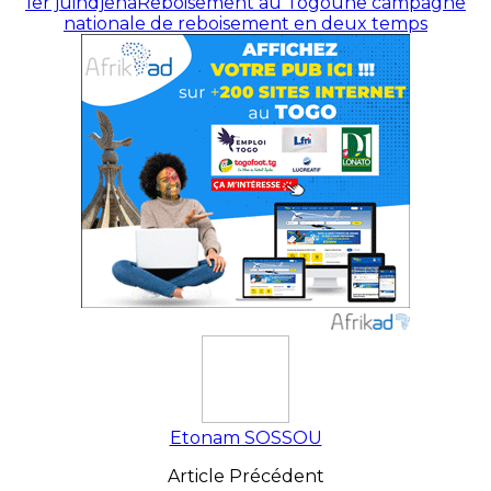
1er juin
djena
Reboisement au Togo
une campagne
nationale de reboisement en deux temps
Etonam SOSSOU
Article Précédent