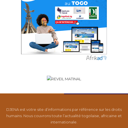
DJENA est votre site d’informations par référence sur les droits
humains. Nous couvrons toute l’actualité togolaise, africaine et
internationale.