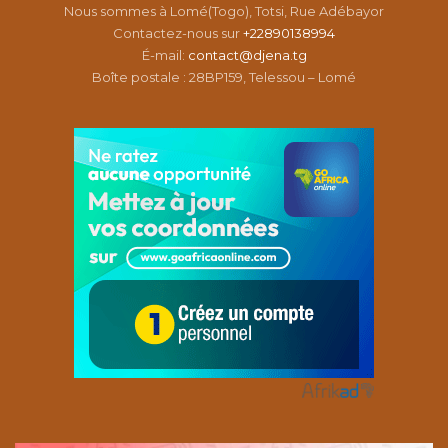
Nous sommes à Lomé(Togo), Totsi, Rue Adébayor
Contactez-nous sur
+22890138994
É-mail:
contact@djena.tg
Boîte postale : 28BP159, Telessou – Lomé