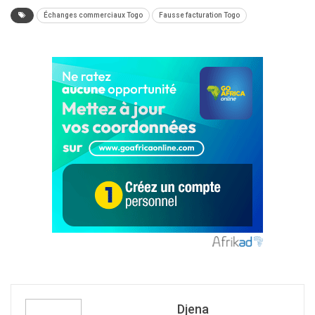
Échanges commerciaux Togo
Fausse facturation Togo
Djena