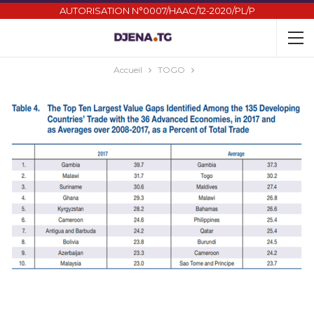
AUTORISATION N°0007/HAAC/12-2020/PL/P
Accueil
TOGO