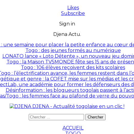
Likes
Subscribe
Sign in
Djena Actu.
: une semaine pour placer la petite enfance au cœur des
Togo : des jeunes formés au numérique
LONATO lance « Loto Détente », un nouveau jeu domin
Togo : la Maison TV5MONDE fête ses 15 ans de prése
Togo : 106 élèves reçoivent des kits scolaires
Togo : l’électrification avance, les femmes restent dans l
rgétique et genre : la COFET mise sur les médias et les 
ectLab, une académie pour former les défenseurs des dr
Désinformation : les blogueurs togolais passent à l’act
as/Togo : les femmes face au plafond de verre du pouvoir
DJENA - Actualité togolaise en un clic !
ACCUEIL
TOGO