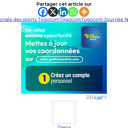
Partager cet article sur
onale des sports Togocom
Togocom
Togocom Journée Na
Djena