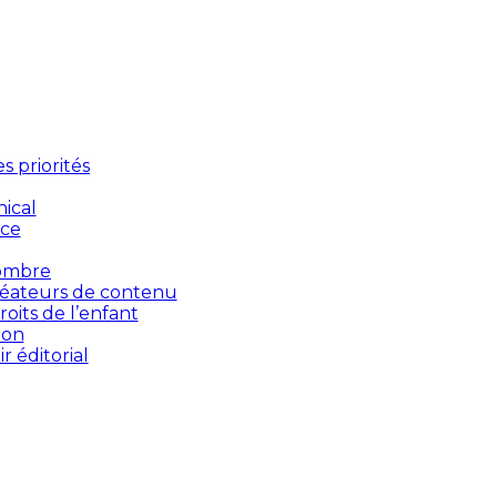
 priorités
ical
nce
’ombre
créateurs de contenu
oits de l’enfant
ion
 éditorial