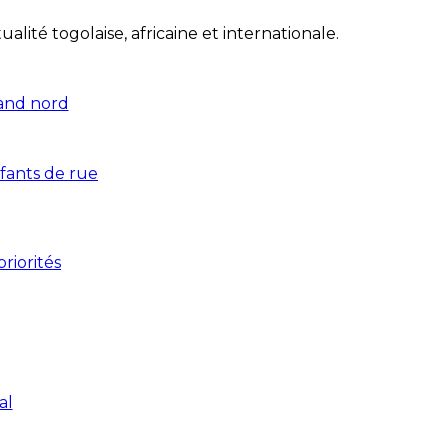
lité togolaise, africaine et internationale.
rand nord
nfants de rue
riorités
al