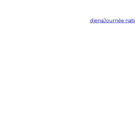
djena
Journée nati