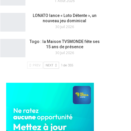
1 Août 2026
LONATO lance « Loto Détente », un
nouveau jeu dominical
30 Juil 2026
Togo : la Maison TV5MONDE fête ses
15 ans de présence
30 Juil 2026
PREV
NEXT
1 de 355