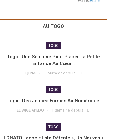
AU TOGO
TOGO
Togo : Une Semaine Pour Placer La Petite
Enfance Au Cœur…
DJENA
3 journées depuis
TOGO
Togo : Des Jeunes Formés Au Numérique
EDWIGE APEDO
1 semaine depuis
TOGO
LONATO Lance « Loto Détente », Un Nouveau