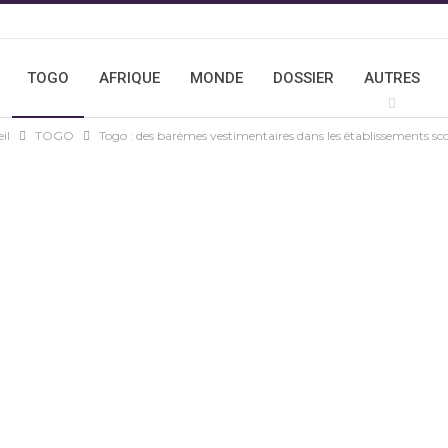
TOGO
AFRIQUE
MONDE
DOSSIER
AUTRES
il
TOGO
Togo : des barèmes vestimentaires dans les établissements sco