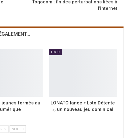
le
Togocom : fin des perturbations liées à
l’internet
 ÉGALEMENT...
TOGO
s jeunes formés au
LONATO lance « Loto Détente
umérique
», un nouveau jeu dominical
REV
NEXT