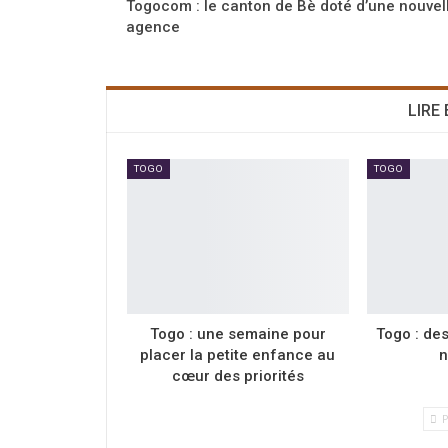
Togocom : le canton de Bè doté d’une nouvel
agence
LIRE
TOGO
TOGO
Togo : une semaine pour
Togo : de
placer la petite enfance au
n
cœur des priorités
P