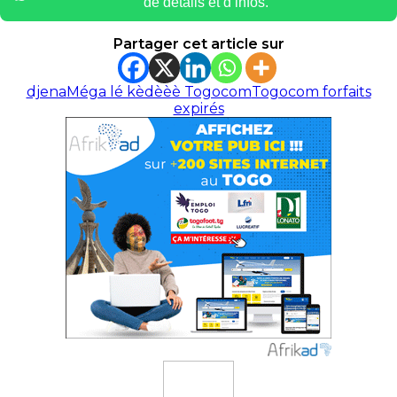
de détails et d’infos.
Partager cet article sur
djena
Méga lé kèdèèè Togocom
Togocom forfaits
expirés