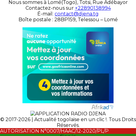
Nous sommes à Lomé(Togo), Totsi, Rue Adébayor
Contactez-nous sur
+22890138994
É-mail:
contact@djena.tg
Boîte postale : 28BP159, Telessou – Lomé
© 2017-2026 | Actualité togolaise en un clic !. Tous Droits
Réservés.
AUTORISATION N°0007/HAAC/12-2020/PL/P