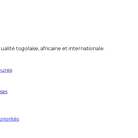
lité togolaise, africaine et internationale.
eures
ses
riorités