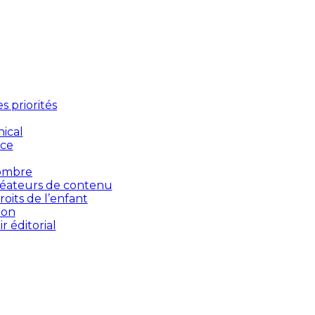
 priorités
ical
nce
’ombre
créateurs de contenu
oits de l’enfant
ion
 éditorial