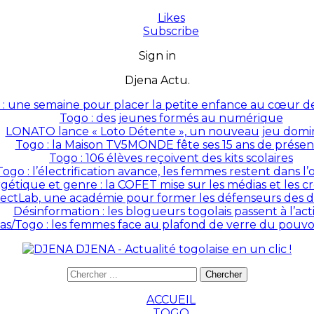
Likes
Subscribe
Sign in
Djena Actu.
: une semaine pour placer la petite enfance au cœur des
Togo : des jeunes formés au numérique
LONATO lance « Loto Détente », un nouveau jeu domin
Togo : la Maison TV5MONDE fête ses 15 ans de prése
Togo : 106 élèves reçoivent des kits scolaires
Togo : l’électrification avance, les femmes restent dans l
rgétique et genre : la COFET mise sur les médias et les 
ectLab, une académie pour former les défenseurs des dr
Désinformation : les blogueurs togolais passent à l’act
as/Togo : les femmes face au plafond de verre du pouvoir
DJENA - Actualité togolaise en un clic !
ACCUEIL
TOGO