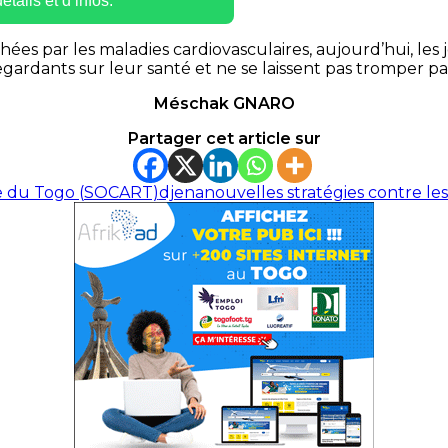
tails et d’infos.
hées par les maladies cardiovasculaires, aujourd’hui, les 
regardants sur leur santé et ne se laissent pas tromper p
Méschak GNARO
Partager cet article sur
ie du Togo (SOCART)
djena
nouvelles stratégies contre le