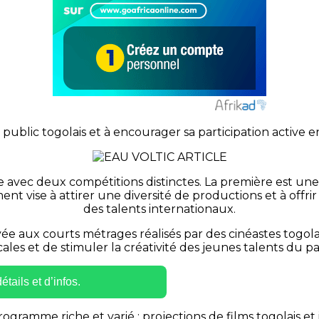
r le public togolais et à encourager sa participation active 
 avec deux compétitions distinctes. La première est un
t vise à attirer une diversité de productions et à offrir
des talents internationaux.
e aux courts métrages réalisés par des cinéastes togolai
cales et de stimuler la créativité des jeunes talents du pa
tails et d’infos.
rogramme riche et varié : projections de films togolais e