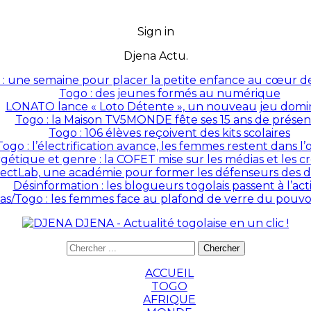
Sign in
Djena Actu.
: une semaine pour placer la petite enfance au cœur des
Togo : des jeunes formés au numérique
LONATO lance « Loto Détente », un nouveau jeu domin
Togo : la Maison TV5MONDE fête ses 15 ans de prése
Togo : 106 élèves reçoivent des kits scolaires
Togo : l’électrification avance, les femmes restent dans l
rgétique et genre : la COFET mise sur les médias et les 
ectLab, une académie pour former les défenseurs des dr
Désinformation : les blogueurs togolais passent à l’act
as/Togo : les femmes face au plafond de verre du pouvoir
DJENA - Actualité togolaise en un clic !
ACCUEIL
TOGO
AFRIQUE