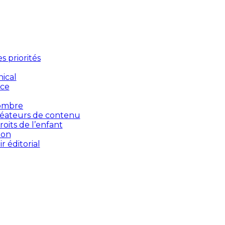
 priorités
ical
nce
’ombre
créateurs de contenu
oits de l’enfant
ion
 éditorial