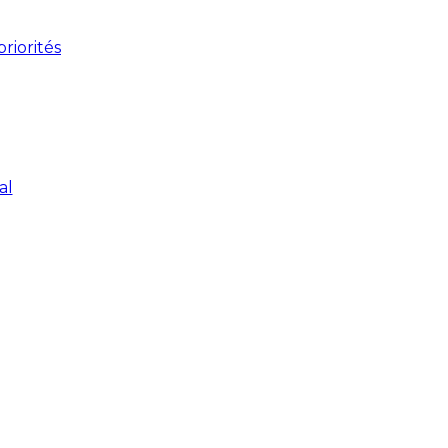
riorités
al