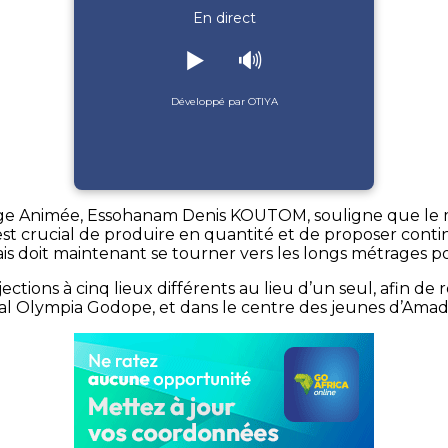
En direct
▶️
🔊
Développé par OTIYA
ge Animée, Essohanam Denis KOUTOM, souligne que le mé
 est crucial de produire en quantité et de proposer cont
ais doit maintenant se tourner vers les longs métrages 
tions à cinq lieux différents au lieu d’un seul, afin de r
nal Olympia Godope, et dans le centre des jeunes d’Ama