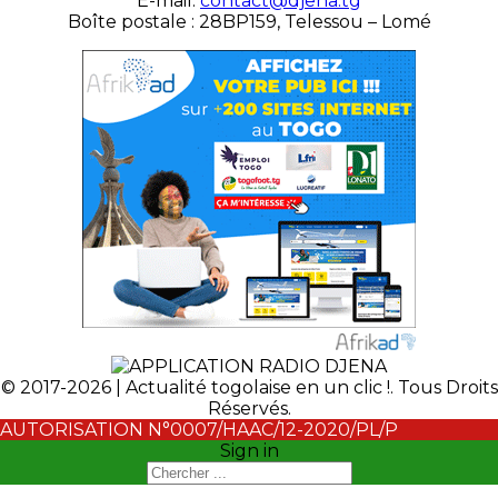
É-mail:
contact@djena.tg
Boîte postale : 28BP159, Telessou – Lomé
© 2017-2026 | Actualité togolaise en un clic !. Tous Droits
Réservés.
AUTORISATION N°0007/HAAC/12-2020/PL/P
Sign in