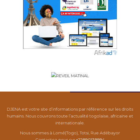
DJENA est votre site d’informations par référence sur les droits
humains. Nous couvrons toute l’actualité togolaise, africaine et
internationale.
Nous sommes à Lomé(Togo), Totsi, Rue Adébayor
Contactez-nous sur
+22890138994