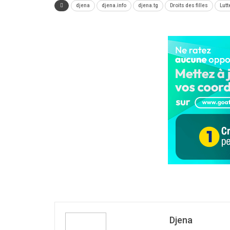
djena
djena.info
djena.tg
Droits des filles
Lutt
Djena