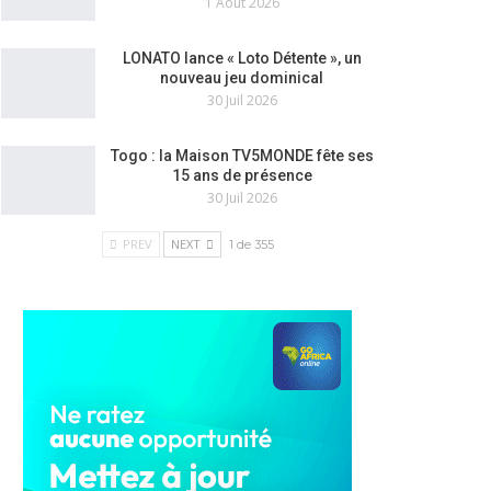
1 Août 2026
LONATO lance « Loto Détente », un
nouveau jeu dominical
30 Juil 2026
Togo : la Maison TV5MONDE fête ses
15 ans de présence
30 Juil 2026
PREV
NEXT
1 de 355