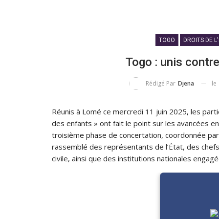
TOGO
DROITS DE L
Togo : unis contr
le
Rédigé Par
Djena
Réunis à Lomé ce mercredi 11 juin 2025, les part
des enfants » ont fait le point sur les avancées en
troisième phase de concertation, coordonnée pa
rassemblé des représentants de l’État, des chefs t
civile, ainsi que des institutions nationales engagé