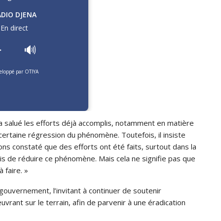
ADIO DJENA
En direct
️
🔊
eloppé par OTIYA
a salué les efforts déjà accomplis, notamment en matière
certaine régression du phénomène. Toutefois, il insiste
vons constaté que des efforts ont été faits, surtout dans la
mis de réduire ce phénomène. Mais cela ne signifie pas que
 faire. »
u gouvernement, l’invitant à continuer de soutenir
uvrant sur le terrain, afin de parvenir à une éradication