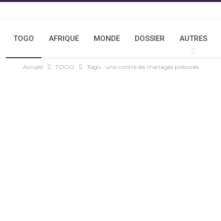
TOGO
AFRIQUE
MONDE
DOSSIER
AUTRES
Accueil
TOGO
Togo : unis contre les mariages précoces