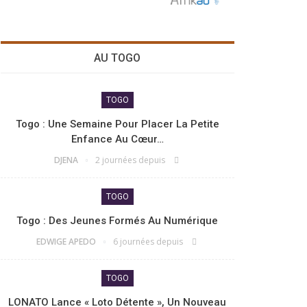
AU TOGO
TOGO
Togo : Une Semaine Pour Placer La Petite
Enfance Au Cœur…
DJENA
2 journées depuis
TOGO
Togo : Des Jeunes Formés Au Numérique
EDWIGE APEDO
6 journées depuis
TOGO
LONATO Lance « Loto Détente », Un Nouveau