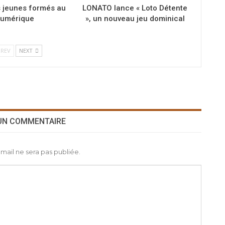
s jeunes formés au
LONATO lance « Loto Détente
umérique
», un nouveau jeu dominical
REV
NEXT
 UN COMMENTAIRE
mail ne sera pas publiée.