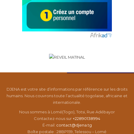
DJENA est votre site d’informations par référence sur les droits
humains. Nous couvrons toute l’actualité togolaise, africaine et
internationale.
Nous sommes à Lomé(Togo), Totsi, Rue Adébayor
Contactez-nous sur
+22890138994
É-mail:
contact@djena.tg
Boîte postale : 28BP159, Telessou – Lomé