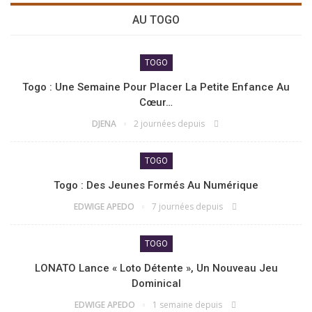
AU TOGO
TOGO
Togo : Une Semaine Pour Placer La Petite Enfance Au
Cœur…
DJENA
2 journées depuis
TOGO
Togo : Des Jeunes Formés Au Numérique
EDWIGE APEDO
7 journées depuis
TOGO
LONATO Lance « Loto Détente », Un Nouveau Jeu
Dominical
EDWIGE APEDO
1 semaine depuis