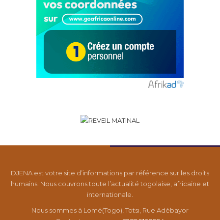
DJENA est votre site d’informations par référence sur les droits
humains. Nous couvrons toute l’actualité togolaise, africaine et
internationale.
Nous sommes à Lomé(Togo), Totsi, Rue Adébayor