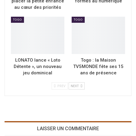
placer la petite enfance
formés au numérique
au cœur des priorités
TOGO
TOGO
LONATO lance « Loto
Togo : la Maison
Détente », un nouveau
TV5MONDE fête ses 15
jeu dominical
ans de présence
PREV
NEXT
LAISSER UN COMMENTAIRE