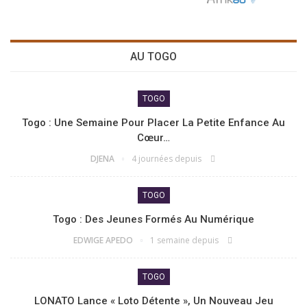
AU TOGO
TOGO
Togo : Une Semaine Pour Placer La Petite Enfance Au
Cœur…
DJENA
4 journées depuis
TOGO
Togo : Des Jeunes Formés Au Numérique
EDWIGE APEDO
1 semaine depuis
TOGO
LONATO Lance « Loto Détente », Un Nouveau Jeu