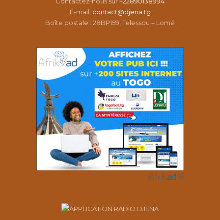
Contactez-nous sur
+22890138994
É-mail:
contact@djena.tg
Boîte postale : 28BP159, Telessou – Lomé