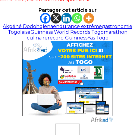
Partager cet article sur
Akpéné Dodoh
djena
endurance extrême
gastronomie
Togolaise
Guinness World Records Togo
marathon
culinaire
record Guinness
Yas Togo