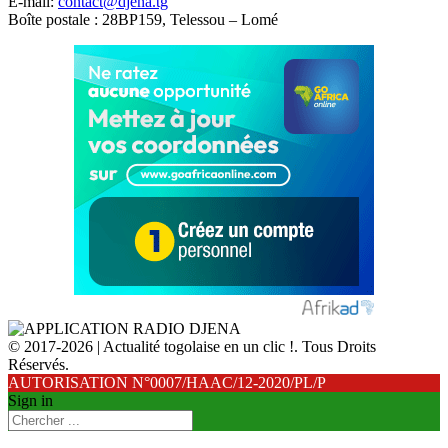
É-mail:
contact@djena.tg
Boîte postale : 28BP159, Telessou – Lomé
© 2017-2026 | Actualité togolaise en un clic !. Tous Droits
Réservés.
AUTORISATION N°0007/HAAC/12-2020/PL/P
Sign in