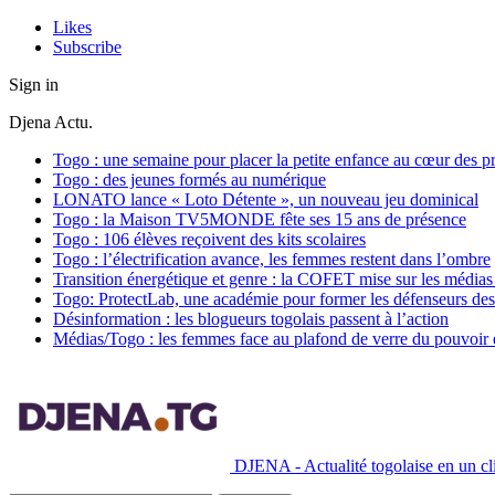
Likes
Subscribe
Sign in
Djena Actu.
Togo : une semaine pour placer la petite enfance au cœur des pr
Togo : des jeunes formés au numérique
LONATO lance « Loto Détente », un nouveau jeu dominical
Togo : la Maison TV5MONDE fête ses 15 ans de présence
Togo : 106 élèves reçoivent des kits scolaires
Togo : l’électrification avance, les femmes restent dans l’ombre
Transition énergétique et genre : la COFET mise sur les médias 
Togo: ProtectLab, une académie pour former les défenseurs des 
Désinformation : les blogueurs togolais passent à l’action
Médias/Togo : les femmes face au plafond de verre du pouvoir é
DJENA - Actualité togolaise en un cli